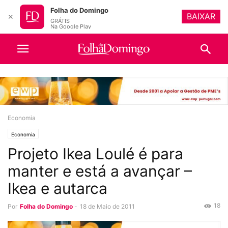
Folha do Domingo
BAIXAR
✕
GRÁTIS
Na Google Play
Economia
Economia
Projeto Ikea Loulé é para
manter e está a avançar –
Ikea e autarca
18
Por
Folha do Domingo
-
18 de Maio de 2011