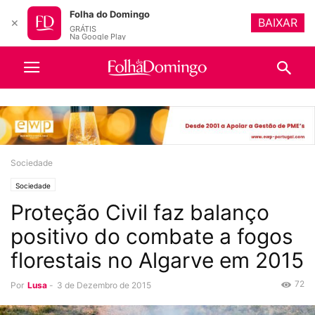
Folha do Domingo
BAIXAR
✕
GRÁTIS
Na Google Play
Sociedade
Sociedade
Proteção Civil faz balanço
positivo do combate a fogos
florestais no Algarve em 2015
72
Por
Lusa
-
3 de Dezembro de 2015