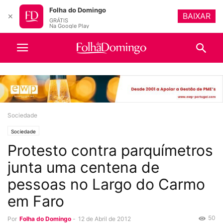
Folha do Domingo
BAIXAR
✕
GRÁTIS
Na Google Play
Sociedade
Sociedade
Protesto contra parquímetros
junta uma centena de
pessoas no Largo do Carmo
em Faro
50
Por
Folha do Domingo
-
12 de Abril de 2012