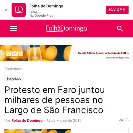
Folha do Domingo
BAIXAR
✕
GRÁTIS
Na Google Play
Sociedade
Sociedade
Protesto em Faro juntou
milhares de pessoas no
Largo de São Francisco
18
Por
Folha do Domingo
-
12 de Março de 2011