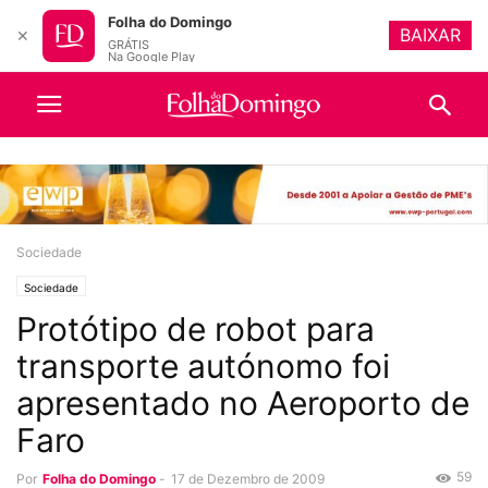
Folha do Domingo
BAIXAR
✕
GRÁTIS
Na Google Play
Sociedade
Sociedade
Protótipo de robot para
transporte autónomo foi
apresentado no Aeroporto de
Faro
59
Por
Folha do Domingo
-
17 de Dezembro de 2009