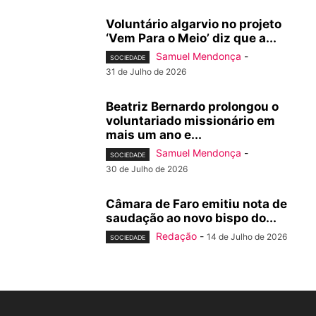
Voluntário algarvio no projeto
‘Vem Para o Meio’ diz que a...
Samuel Mendonça
-
SOCIEDADE
31 de Julho de 2026
Beatriz Bernardo prolongou o
voluntariado missionário em
mais um ano e...
Samuel Mendonça
-
SOCIEDADE
30 de Julho de 2026
Câmara de Faro emitiu nota de
saudação ao novo bispo do...
Redação
-
14 de Julho de 2026
SOCIEDADE