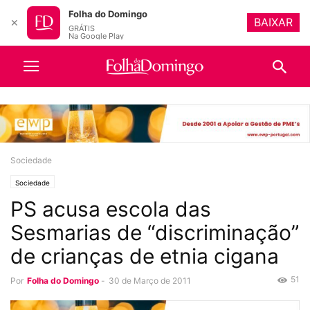
Folha do Domingo
BAIXAR
✕
GRÁTIS
Na Google Play
Sociedade
Sociedade
PS acusa escola das
Sesmarias de “discriminação”
de crianças de etnia cigana
51
Por
Folha do Domingo
-
30 de Março de 2011