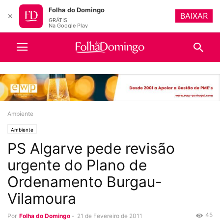
Folha do Domingo
BAIXAR
✕
GRÁTIS
Na Google Play
Ambiente
Ambiente
PS Algarve pede revisão
urgente do Plano de
Ordenamento Burgau-
Vilamoura
45
Por
Folha do Domingo
-
21 de Fevereiro de 2011