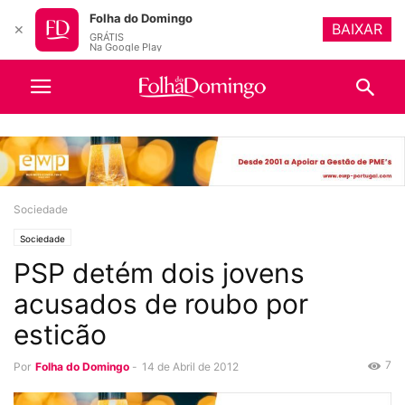
Folha do Domingo
BAIXAR
✕
GRÁTIS
Na Google Play
Sociedade
Sociedade
PSP detém dois jovens
acusados de roubo por
esticão
7
Por
Folha do Domingo
-
14 de Abril de 2012