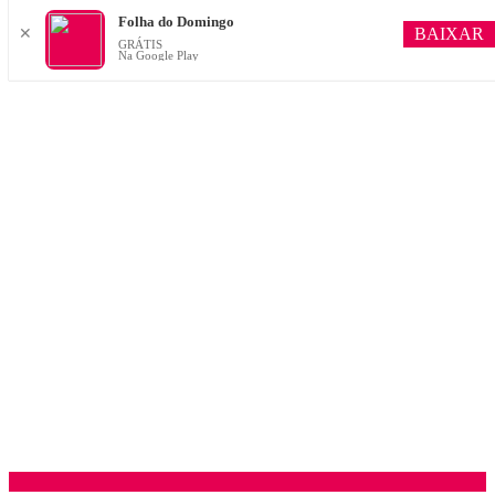
Folha do Domingo
BAIXAR
✕
GRÁTIS
Na Google Play