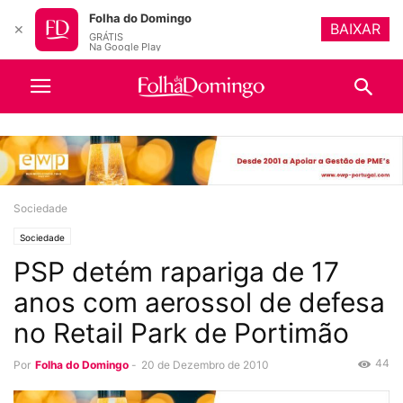
Folha do Domingo
BAIXAR
✕
GRÁTIS
Na Google Play
Sociedade
Sociedade
PSP detém rapariga de 17
anos com aerossol de defesa
no Retail Park de Portimão
44
Por
Folha do Domingo
-
20 de Dezembro de 2010