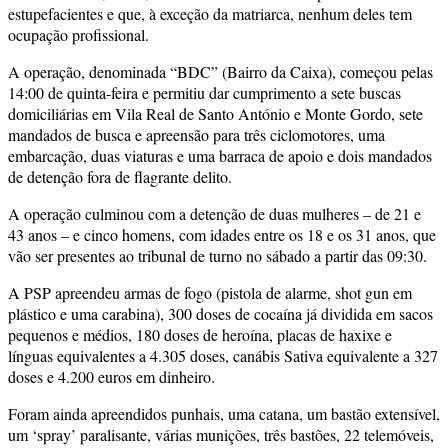
estupefacientes e que, à exceção da matriarca, nenhum deles tem
ocupação profissional.
A operação, denominada “BDC” (Bairro da Caixa), começou pelas
14:00 de quinta-feira e permitiu dar cumprimento a sete buscas
domiciliárias em Vila Real de Santo António e Monte Gordo, sete
mandados de busca e apreensão para três ciclomotores, uma
embarcação, duas viaturas e uma barraca de apoio e dois mandados
de detenção fora de flagrante delito.
A operação culminou com a detenção de duas mulheres – de 21 e
43 anos – e cinco homens, com idades entre os 18 e os 31 anos, que
vão ser presentes ao tribunal de turno no sábado a partir das 09:30.
A PSP apreendeu armas de fogo (pistola de alarme, shot gun em
plástico e uma carabina), 300 doses de cocaína já dividida em sacos
pequenos e médios, 180 doses de heroína, placas de haxixe e
línguas equivalentes a 4.305 doses, canábis Sativa equivalente a 327
doses e 4.200 euros em dinheiro.
Foram ainda apreendidos punhais, uma catana, um bastão extensível,
um ‘spray’ paralisante, várias munições, três bastões, 22 telemóveis,