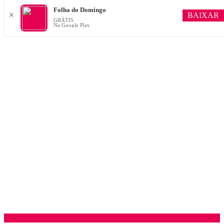
Folha do Domingo
BAIXAR
✕
GRÁTIS
Na Google Play