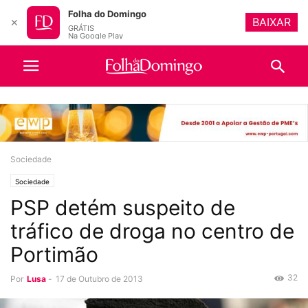
Folha do Domingo
BAIXAR
✕
GRÁTIS
Na Google Play
Sociedade
Sociedade
PSP detém suspeito de
tráfico de droga no centro de
Portimão
32
Por
Lusa
-
17 de Outubro de 2013