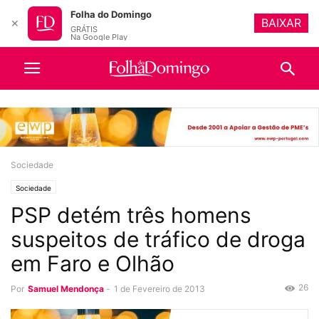
Folha do Domingo
BAIXAR
✕
GRÁTIS
Na Google Play
Sociedade
Sociedade
PSP detém três homens
suspeitos de tráfico de droga
em Faro e Olhão
26
Por
Samuel Mendonça
-
1 de Fevereiro de 2013