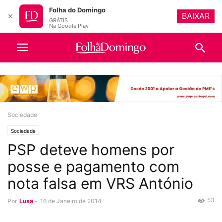
Folha do Domingo
BAIXAR
✕
GRÁTIS
Na Google Play
Sociedade
Sociedade
PSP deteve homens por
posse e pagamento com
nota falsa em VRS António
53
Por
Lusa
-
16 de Janeiro de 2014