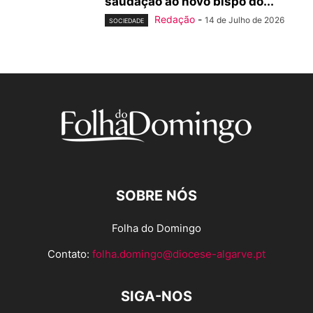
saudação ao novo bispo do...
Redação
-
14 de Julho de 2026
SOCIEDADE
SOBRE NÓS
Folha do Domingo
Contato:
folha.domingo@diocese-algarve.pt
SIGA-NOS