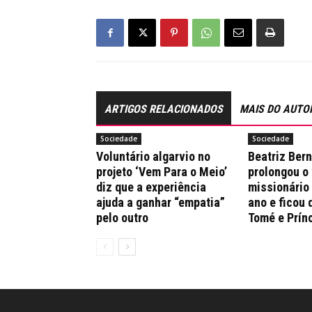
ARTIGOS RELACIONADOS
MAIS DO AUTO
Sociedade
Sociedade
Voluntário algarvio no
Beatriz Ber
projeto ‘Vem Para o Meio’
prolongou o
diz que a experiência
missionário
ajuda a ganhar “empatia”
ano e ficou 
pelo outro
Tomé e Prín