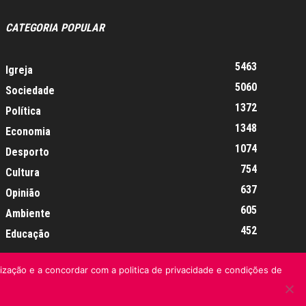
CATEGORIA POPULAR
5463
Igreja
5060
Sociedade
1372
Política
1348
Economia
1074
Desporto
754
Cultura
637
Opinião
605
Ambiente
452
Educação
lização e a concordar com a politica de privacidade e condições de