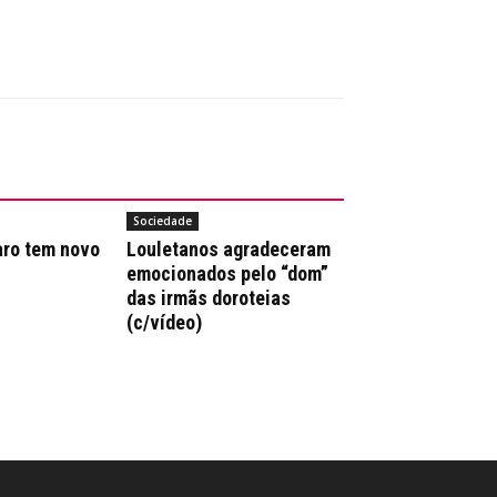
Sociedade
aro tem novo
Louletanos agradeceram
emocionados pelo “dom”
das irmãs doroteias
(c/vídeo)