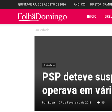
QUINTA-FEIRA, 6 DE AGOSTO DE 2026
ANO: CXII
DIRETOR: SAMU
Folha
INÍCIO
IGRE
Sociedade
do
Domingo
Sociedade
PSP deteve susp
operava em vári
Por
Lusa
-
27 de Fevereiro de 2018
85