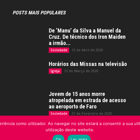
POSTS MAIS POPULARES
De ‘Manu’ da Silva a Manuel da
Cruz. De técnico dos Iron Maiden
a irmão...
12 de Abril de 2020
Sociedade
Horários das Missas na televisão
13 de Março de 2020
Igreja
Jovem de 15 anos morre
atropelada em estrada de acesso
ao aeroporto de Faro
21 de Fevereiro de 2020
Sociedade
riência como utilizador. Ao navegar no site estará a consentir a sua uti
utilização deste website.
Ok
Ler mais