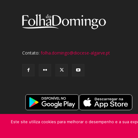
Contato:
folha.domingo@diocese-algarve.pt
Este site utiliza cookies para melhorar o desempenho e a sua expe