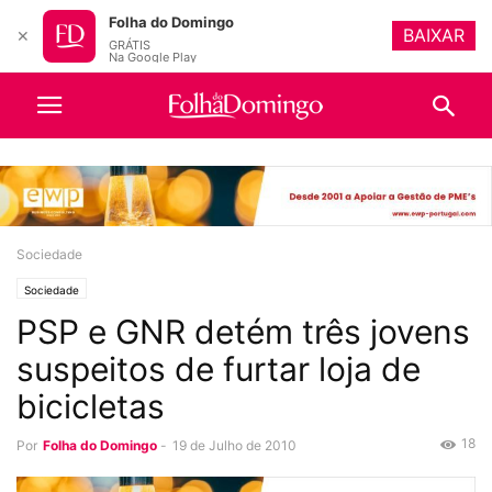
Folha do Domingo
BAIXAR
✕
GRÁTIS
Na Google Play
Sociedade
Sociedade
PSP e GNR detém três jovens
suspeitos de furtar loja de
bicicletas
18
Por
Folha do Domingo
-
19 de Julho de 2010