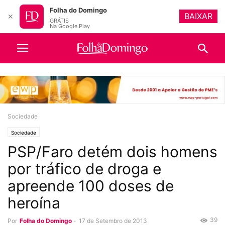
Folha do Domingo
BAIXAR
✕
GRÁTIS
Na Google Play
Sociedade
Sociedade
PSP/Faro detém dois homens
por tráfico de droga e
apreende 100 doses de
heroína
39
Por
Folha do Domingo
-
17 de Setembro de 2013