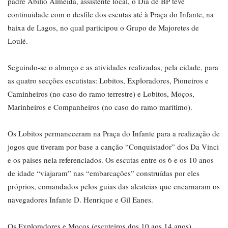
padre Abílio Almeida, assistente local, o Dia de BP teve
continuidade com o desfile dos escutas até à Praça do Infante, na
baixa de Lagos, no qual participou o Grupo de Majoretes de
Loulé.
Seguindo-se o almoço e as atividades realizadas, pela cidade, para
as quatro secções escutistas: Lobitos, Exploradores, Pioneiros e
Caminheiros (no caso do ramo terrestre) e Lobitos, Moços,
Marinheiros e Companheiros (no caso do ramo marítimo).
Os Lobitos permaneceram na Praça do Infante para a realização de
jogos que tiveram por base a canção “Conquistador” dos Da Vinci
e os países nela referenciados. Os escutas entre os 6 e os 10 anos
de idade “viajaram” nas “embarcações” construídas por eles
próprios, comandados pelos guias das alcateias que encarnaram os
navegadores Infante D. Henrique e Gil Eanes.
Os Exploradores e Moços (escuteiros dos 10 aos 14 anos)