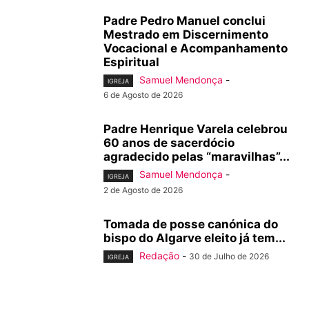
Padre Pedro Manuel conclui
Mestrado em Discernimento
Vocacional e Acompanhamento
Espiritual
Samuel Mendonça
-
IGREJA
6 de Agosto de 2026
Padre Henrique Varela celebrou
60 anos de sacerdócio
agradecido pelas “maravilhas”...
Samuel Mendonça
-
IGREJA
2 de Agosto de 2026
Tomada de posse canónica do
bispo do Algarve eleito já tem...
Redação
-
30 de Julho de 2026
IGREJA