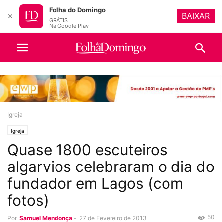
Folha do Domingo
BAIXAR
✕
GRÁTIS
Na Google Play
Igreja
Igreja
Quase 1800 escuteiros
algarvios celebraram o dia do
fundador em Lagos (com
fotos)
50
Por
Samuel Mendonça
-
27 de Fevereiro de 2013