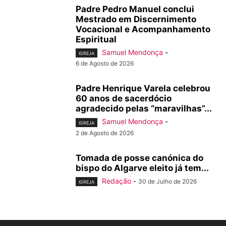
Padre Pedro Manuel conclui
Mestrado em Discernimento
Vocacional e Acompanhamento
Espiritual
Samuel Mendonça
-
IGREJA
6 de Agosto de 2026
Padre Henrique Varela celebrou
60 anos de sacerdócio
agradecido pelas “maravilhas”...
Samuel Mendonça
-
IGREJA
2 de Agosto de 2026
Tomada de posse canónica do
bispo do Algarve eleito já tem...
Redação
-
30 de Julho de 2026
IGREJA