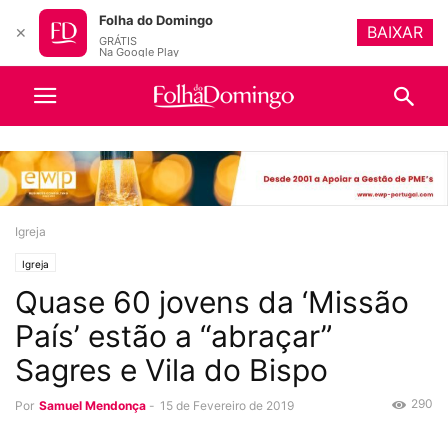
Folha do Domingo
BAIXAR
✕
GRÁTIS
Na Google Play
Igreja
Igreja
Quase 60 jovens da ‘Missão
País’ estão a “abraçar”
Sagres e Vila do Bispo
290
Por
Samuel Mendonça
-
15 de Fevereiro de 2019