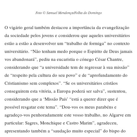
Foto © Samuel Mendonça/Folha do Domingo
O vigário geral também destacou a importância da evangelização
da sociedade pelos jovens e considerou que aqueles universitários
estão a estão a desenvolver um “trabalho de formiga” no contexto
universitário. “Não tenham medo porque o Espírito de Deus jamais
vos abandonará”, pediu na eucaristia o cónego César Chantre,
considerando que “a universidade tem de regressar à sua missão”
de “respeito pela cultura do seu povo” e de “aprofundamento do
Cristianismo sem complexos”. “Se os universitários cristãos
conseguirem esta vitória, a Europa poderá ser salva”, sustentou,
considerando que a ‘Missão País’ “está a querer dizer que é
possível resgatar este tema”. “Dou-vos os meus parabéns e
agradeço-vos penhoradamente este vosso trabalho, no Algarve em
particular: Sagres, Monchique e Castro Marim”, agradeceu,
apresentando também a “saudação muito especial” do bispo do