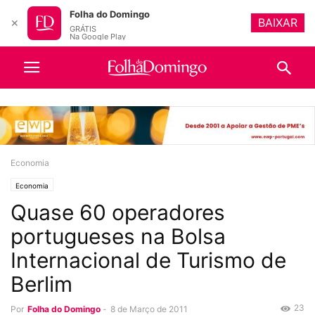
Folha do Domingo
BAIXAR
✕
GRÁTIS
Na Google Play
Economia
Economia
Quase 60 operadores
portugueses na Bolsa
Internacional de Turismo de
Berlim
23
Por
Folha do Domingo
-
8 de Março de 2011