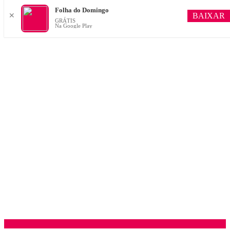
Folha do Domingo
BAIXAR
✕
GRÁTIS
Na Google Play