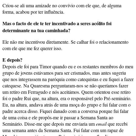
Criou-se ali uma amizade no convívio com ele que, de alguma
forma, acabou por ter influência.
Mas o facto de ele te ter incentivado a seres acólito foi
determinante na tua caminhada?
Ele não me incentivou diretamente. Se calhar foi o relacionamento
com ele que me fez querer isso.
E depois?
Depois ele foi para Timor quando eu e os restantes membros do meu
grupo de jovens estávamos para ser crismados, mas antes sugeriu
que nos integrassem na paróquia como catequistas e eu fiquei a fazer
catequese. Na Quaresma perguntaram-nos se não queríamos fazer
um retiro em Ferragudo e nós aceitámos. Quem orientou esse retiro
foi o padre Rui que, na altura, era o responsável pelo Pré-seminário.
Eu, na altura, andava atrás de uma moça do grupo e fui falar com o
padre acerca disso. Fiquei danado com a conversa porque fui falar
de uma coisa e ele propôs-me ir passar a Semana Santa ao
Seminário. Disse-me que depois me enviaria um
email
que recebi
uma semana antes da Semana Santa. Fui falar com um rapaz de