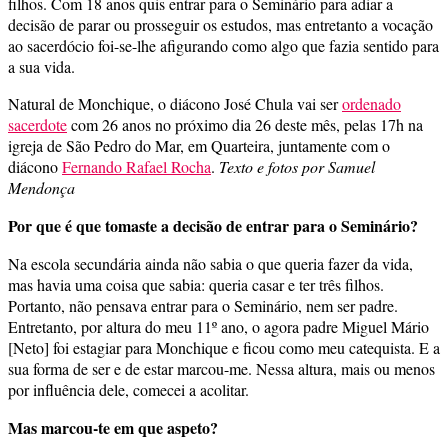
filhos. Com 18 anos quis entrar para o Seminário para adiar a
decisão de parar ou prosseguir os estudos, mas entretanto a vocação
ao sacerdócio foi-se-lhe afigurando como algo que fazia sentido para
a sua vida.
Natural de Monchique, o diácono José Chula vai ser
ordenado
sacerdote
com 26 anos no próximo dia 26 deste mês, pelas 17h na
igreja de São Pedro do Mar, em Quarteira, juntamente com o
diácono
Fernando Rafael Rocha
.
Texto e fotos por Samuel
Mendonça
Por que é que tomaste a decisão de entrar para o Seminário?
Na escola secundária ainda não sabia o que queria fazer da vida,
mas havia uma coisa que sabia: queria casar e ter três filhos.
Portanto, não pensava entrar para o Seminário, nem ser padre.
Entretanto, por altura do meu 11º ano, o agora padre Miguel Mário
[Neto] foi estagiar para Monchique e ficou como meu catequista. E a
sua forma de ser e de estar marcou-me. Nessa altura, mais ou menos
por influência dele, comecei a acolitar.
Mas marcou-te em que aspeto?