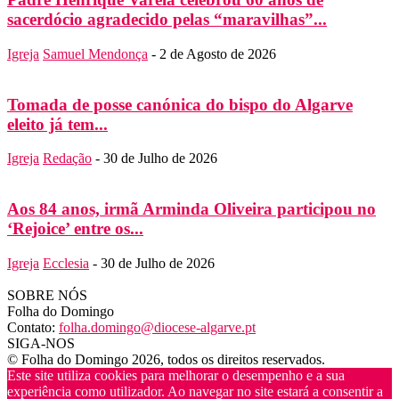
sacerdócio agradecido pelas “maravilhas”...
Igreja
Samuel Mendonça
-
2 de Agosto de 2026
Tomada de posse canónica do bispo do Algarve
eleito já tem...
Igreja
Redação
-
30 de Julho de 2026
Aos 84 anos, irmã Arminda Oliveira participou no
‘Rejoice’ entre os...
Igreja
Ecclesia
-
30 de Julho de 2026
SOBRE NÓS
Folha do Domingo
Contato:
folha.domingo@diocese-algarve.pt
SIGA-NOS
© Folha do Domingo 2026, todos os direitos reservados.
Este site utiliza cookies para melhorar o desempenho e a sua
experiência como utilizador. Ao navegar no site estará a consentir a