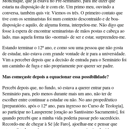
Monchique, que já estava no Pré-seminário, para lhe dizer que
estaria na disposição de ir com ele. Um primo meu, ouvindo a
conversa, também quis vir. Viemos os três. O primeiro contato que
tive com os seminaristas foi num contexto descontraído e de boa-
disposição e aquilo, de alguma forma, interpelou-me. Não digo que
fosse à espera de encontrar seminaristas de mãos postas e cabeça ao
lado, mas aquela forma tão «normal» de ser e estar, surpreendeu-me.
Estando terminar o 12º ano, e como sou uma pessoa que não gosta
de estudar, não estava com grande vontade de ir para a universidade.
Vim a perceber depois que a decisão de entrada para o Seminário foi
um caminho de fuga e não propriamente por querer ser padre.
Mas começaste depois a equacionar essa possibilidade?
Percebi depois que, no fundo, só estava a querer entrar para o
Seminário para, pelo menos durante mais um ano, não ter de
escolher entre continuar a estudar ou não. No ano propedêutico
[preparatório, após o 12º ano, para ingresso no Curso de Teologia],
ao participar no Lausperene [oração ao Santíssimo Sacramento], foi
quando percebi que a minha vida poderia passar pelo sacerdócio.
Recordo-me de chegar à Sé [de Faro], ajoelhar-me e pensar que