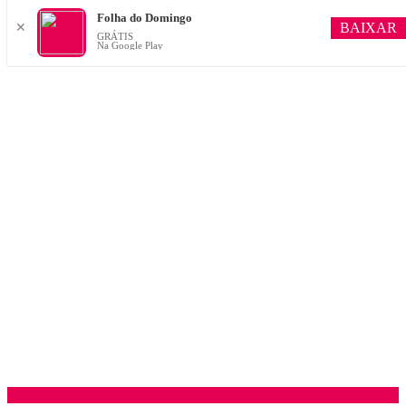
Folha do Domingo
BAIXAR
✕
GRÁTIS
Na Google Play