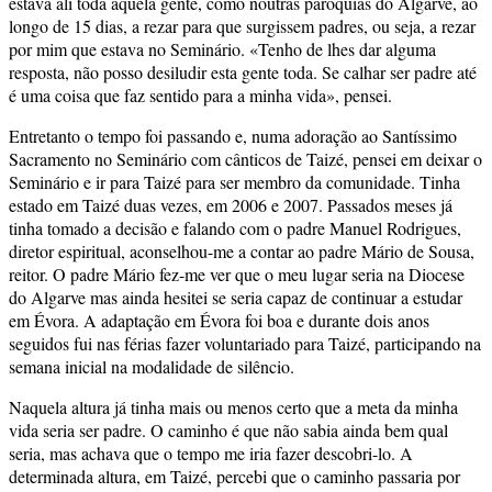
estava ali toda aquela gente, como noutras paróquias do Algarve, ao
longo de 15 dias, a rezar para que surgissem padres, ou seja, a rezar
por mim que estava no Seminário. «Tenho de lhes dar alguma
resposta, não posso desiludir esta gente toda. Se calhar ser padre até
é uma coisa que faz sentido para a minha vida», pensei.
Entretanto o tempo foi passando e, numa adoração ao Santíssimo
Sacramento no Seminário com cânticos de Taizé, pensei em deixar o
Seminário e ir para Taizé para ser membro da comunidade. Tinha
estado em Taizé duas vezes, em 2006 e 2007. Passados meses já
tinha tomado a decisão e falando com o padre Manuel Rodrigues,
diretor espiritual, aconselhou-me a contar ao padre Mário de Sousa,
reitor. O padre Mário fez-me ver que o meu lugar seria na Diocese
do Algarve mas ainda hesitei se seria capaz de continuar a estudar
em Évora. A adaptação em Évora foi boa e durante dois anos
seguidos fui nas férias fazer voluntariado para Taizé, participando na
semana inicial na modalidade de silêncio.
Naquela altura já tinha mais ou menos certo que a meta da minha
vida seria ser padre. O caminho é que não sabia ainda bem qual
seria, mas achava que o tempo me iria fazer descobri-lo. A
determinada altura, em Taizé, percebi que o caminho passaria por