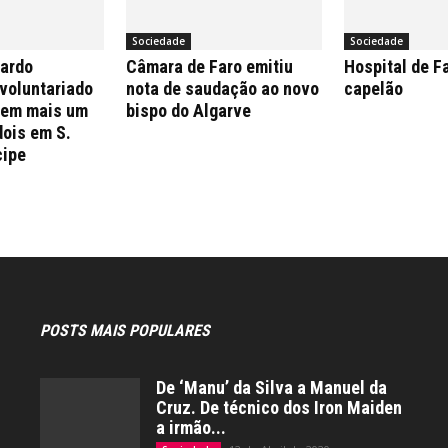
Sociedade
Sociedade
nardo
Câmara de Faro emitiu
Hospital de F
 voluntariado
nota de saudação ao novo
capelão
 em mais um
bispo do Algarve
dois em S.
cipe
POSTS MAIS POPULARES
De ‘Manu’ da Silva a Manuel da
Cruz. De técnico dos Iron Maiden
a irmão...