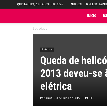
QUINTA-FEIRA, 6 DE AGOSTO DE 2026
ANO: CXII
DIRETOR: SAMU
Folha
INÍCIO
IG
Sociedade
do
Domingo
Sociedade
Queda de helic
2013 deveu-se à
elétrica
Por
Lusa
-
3 de Julho de 2015
113