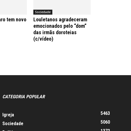
Sociedade
aro tem novo
Louletanos agradeceram
emocionados pelo “dom”
das irmãs doroteias
(c/vídeo)
CATEGORIA POPULAR
5463
Igreja
5060
Sociedade
1372