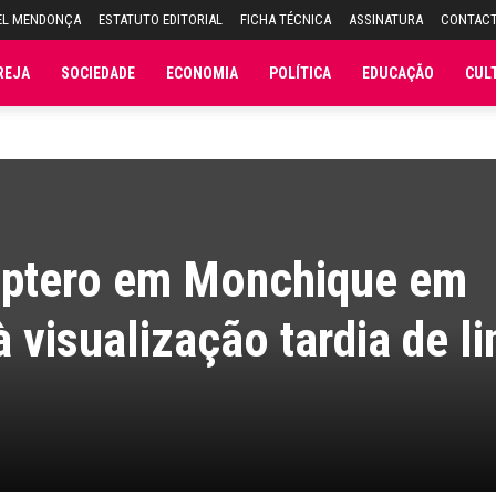
EL MENDONÇA
ESTATUTO EDITORIAL
FICHA TÉCNICA
ASSINATURA
CONTAC
REJA
SOCIEDADE
ECONOMIA
POLÍTICA
EDUCAÇÃO
CUL
óptero em Monchique em
 visualização tardia de li