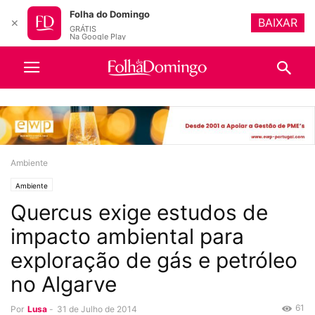
Folha do Domingo
BAIXAR
✕
GRÁTIS
Na Google Play
Ambiente
Ambiente
Quercus exige estudos de
impacto ambiental para
exploração de gás e petróleo
no Algarve
61
Por
Lusa
-
31 de Julho de 2014