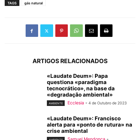
TAGS
gás natural
ARTIGOS RELACIONADOS
«Laudate Deum»: Papa
questiona «paradigma
tecnocrático», na base da
«degradação ambiental»
Ecclesia
-
4 de Outubro de 2023
AMBIENTE
«Laudate Deum»: Francisco
alerta para «ponto de rutura» na
crise ambiental
Samuel Mendonça
-
AMBIENTE