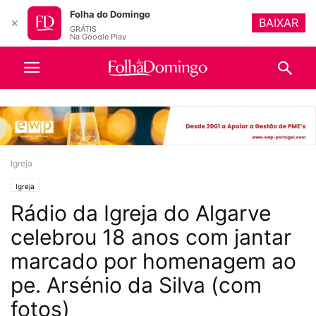
Folha do Domingo
BAIXAR
✕
GRÁTIS
Na Google Play
Igreja
Igreja
Rádio da Igreja do Algarve
celebrou 18 anos com jantar
marcado por homenagem ao
pe. Arsénio da Silva (com
fotos)