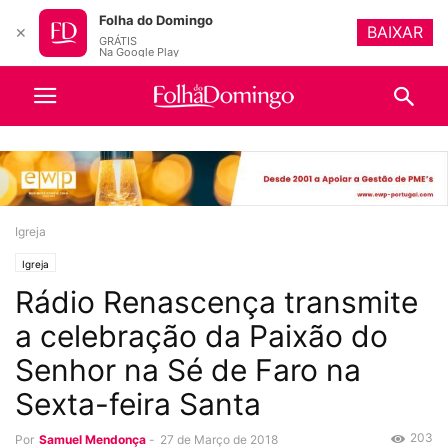
Folha do Domingo
BAIXAR
✕
GRÁTIS
Na Google Play
Igreja
Igreja
Rádio Renascença transmite
a celebração da Paixão do
Senhor na Sé de Faro na
Sexta-feira Santa
203
Por
Samuel Mendonça
-
27 de Março de 2018