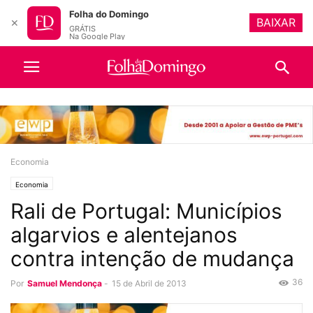
Folha do Domingo
BAIXAR
✕
GRÁTIS
Na Google Play
Economia
Economia
Rali de Portugal: Municípios
algarvios e alentejanos
contra intenção de mudança
36
Por
Samuel Mendonça
-
15 de Abril de 2013