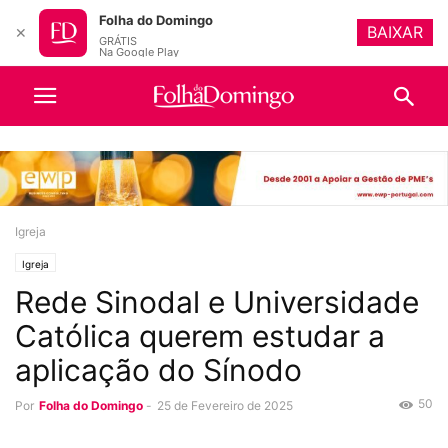
Folha do Domingo
BAIXAR
✕
GRÁTIS
Na Google Play
Igreja
Igreja
Rede Sinodal e Universidade
Católica querem estudar a
aplicação do Sínodo
50
Por
Folha do Domingo
-
25 de Fevereiro de 2025