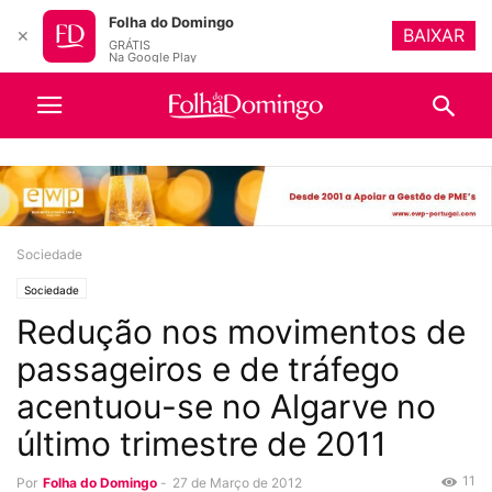
Folha do Domingo
BAIXAR
✕
GRÁTIS
Na Google Play
Sociedade
Sociedade
Redução nos movimentos de
passageiros e de tráfego
acentuou-se no Algarve no
último trimestre de 2011
11
Por
Folha do Domingo
-
27 de Março de 2012