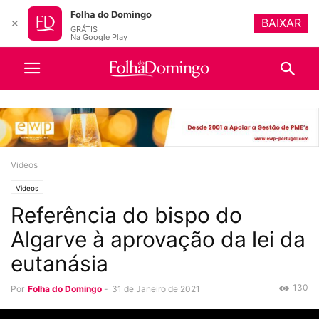
Folha do Domingo
BAIXAR
✕
GRÁTIS
Na Google Play
Videos
Videos
Referência do bispo do
Algarve à aprovação da lei da
eutanásia
130
Por
Folha do Domingo
-
31 de Janeiro de 2021