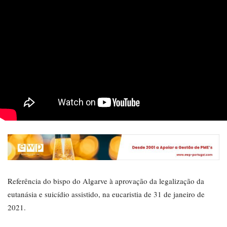
Referência do bispo do Algarve à aprovação da legalização da
eutanásia e suicídio assistido, na eucaristia de 31 de janeiro de
2021.