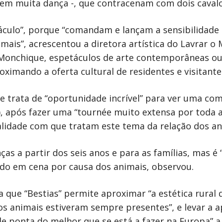
em muita dança -, que contracenam com dois cavalo
áculo”, porque “comandam e lançam a sensibilidade e
mais”, acrescentou a diretora artística do Lavrar o 
e Monchique, espetáculos de arte contemporâneas ou 
ximando a oferta cultural de residentes e visitante
e trata de “oportunidade incrível” para ver uma co
, após fazer uma “tournée muito extensa por toda a
nalidade com que tratam este tema da relação dos an
ças a partir dos seis anos e para as famílias, mas 
hado em cena por causa dos animais, observou.
a que “Bestias” permite aproximar “a estética rural 
“os animais estiveram sempre presentes”, e levar a 
de ponta do melhor que se está a fazer na Europa” 