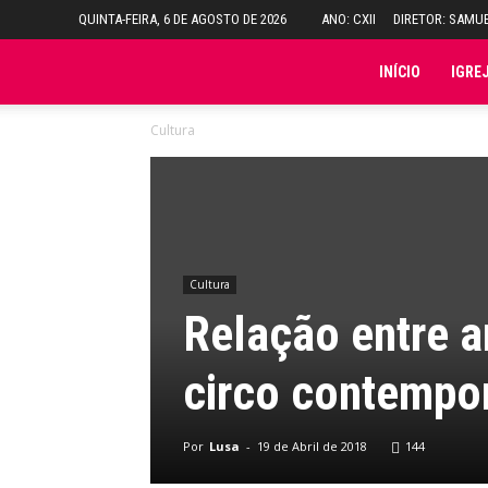
QUINTA-FEIRA, 6 DE AGOSTO DE 2026
ANO: CXII
DIRETOR: SAMU
Folha
INÍCIO
IGRE
Cultura
do
Domingo
Cultura
Relação entre 
circo contempor
Por
Lusa
-
19 de Abril de 2018
144