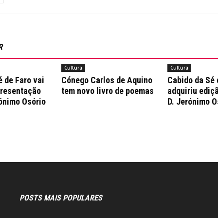
R
Cultura
Cultura
 de Faro vai
Cónego Carlos de Aquino
Cabido da Sé 
presentação
tem novo livro de poemas
adquiriu ediçã
rónimo Osório
D. Jerónimo O
POSTS MAIS POPULARES