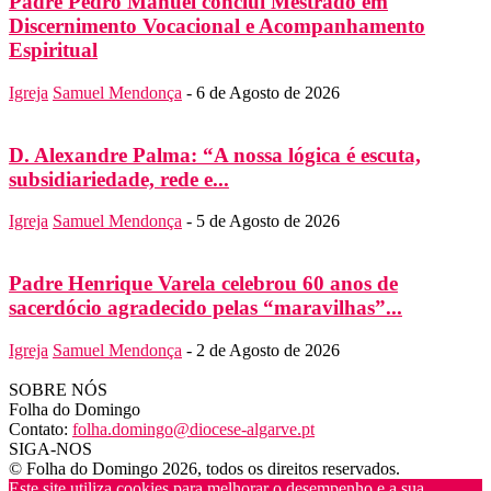
Padre Pedro Manuel conclui Mestrado em
Discernimento Vocacional e Acompanhamento
Espiritual
Igreja
Samuel Mendonça
-
6 de Agosto de 2026
D. Alexandre Palma: “A nossa lógica é escuta,
subsidiariedade, rede e...
Igreja
Samuel Mendonça
-
5 de Agosto de 2026
Padre Henrique Varela celebrou 60 anos de
sacerdócio agradecido pelas “maravilhas”...
Igreja
Samuel Mendonça
-
2 de Agosto de 2026
SOBRE NÓS
Folha do Domingo
Contato:
folha.domingo@diocese-algarve.pt
SIGA-NOS
© Folha do Domingo 2026, todos os direitos reservados.
Este site utiliza cookies para melhorar o desempenho e a sua