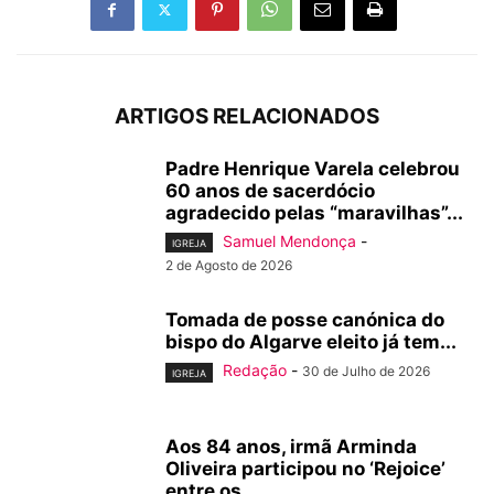
ARTIGOS RELACIONADOS
Padre Henrique Varela celebrou
60 anos de sacerdócio
agradecido pelas “maravilhas”...
Samuel Mendonça
-
IGREJA
2 de Agosto de 2026
Tomada de posse canónica do
bispo do Algarve eleito já tem...
Redação
-
30 de Julho de 2026
IGREJA
Aos 84 anos, irmã Arminda
Oliveira participou no ‘Rejoice’
entre os...