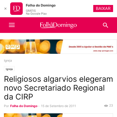
Folha do Domingo
BAIXAR
✕
GRÁTIS
Na Google Play
Igreja
Igreja
Religiosos algarvios elegeram
novo Secretariado Regional
da CIRP
23
Por
Folha do Domingo
-
15 de Setembro de 2011