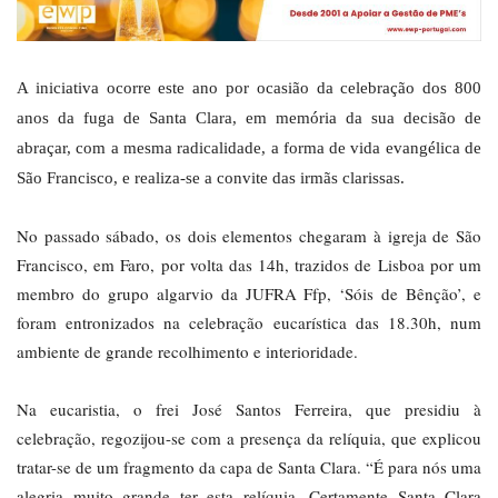
A iniciativa ocorre este ano por ocasião da celebração dos 800
anos da fuga de Santa Clara, em memória da sua decisão de
abraçar, com a mesma radicalidade, a forma de vida evangélica de
São Francisco, e realiza-se a convite das irmãs clarissas.
No passado sábado, os dois elementos chegaram à igreja de São
Francisco, em Faro, por volta das 14h, trazidos de Lisboa por um
membro do grupo algarvio da JUFRA Ffp, ‘Sóis de Bênção’, e
foram entronizados na celebração eucarística das 18.30h, num
ambiente de grande recolhimento e interioridade.
Na eucaristia, o frei José Santos Ferreira, que presidiu à
celebração, regozijou-se com a presença da relíquia, que explicou
tratar-se de um fragmento da capa de Santa Clara. “É para nós uma
alegria muito grande ter esta relíquia. Certamente Santa Clara