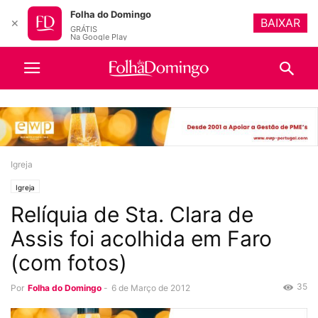
Folha do Domingo
BAIXAR
✕
GRÁTIS
Na Google Play
Igreja
Igreja
Relíquia de Sta. Clara de
Assis foi acolhida em Faro
(com fotos)
35
Por
Folha do Domingo
-
6 de Março de 2012