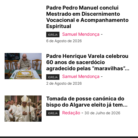
Padre Pedro Manuel conclui
Mestrado em Discernimento
Vocacional e Acompanhamento
Espiritual
Samuel Mendonça
-
IGREJA
6 de Agosto de 2026
Padre Henrique Varela celebrou
60 anos de sacerdócio
agradecido pelas “maravilhas”...
Samuel Mendonça
-
IGREJA
2 de Agosto de 2026
Tomada de posse canónica do
bispo do Algarve eleito já tem...
Redação
-
30 de Julho de 2026
IGREJA