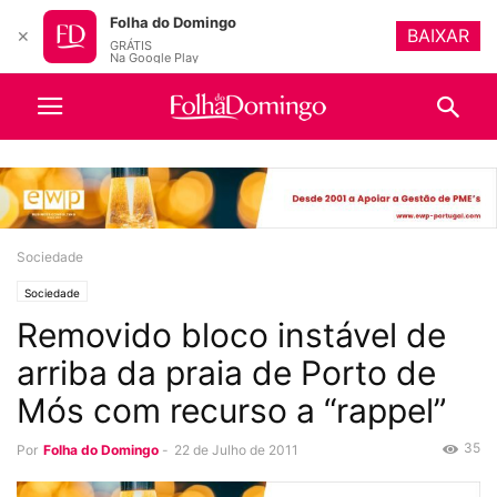
Folha do Domingo
BAIXAR
✕
GRÁTIS
Na Google Play
Sociedade
Sociedade
Removido bloco instável de
arriba da praia de Porto de
Mós com recurso a “rappel”
35
Por
Folha do Domingo
-
22 de Julho de 2011