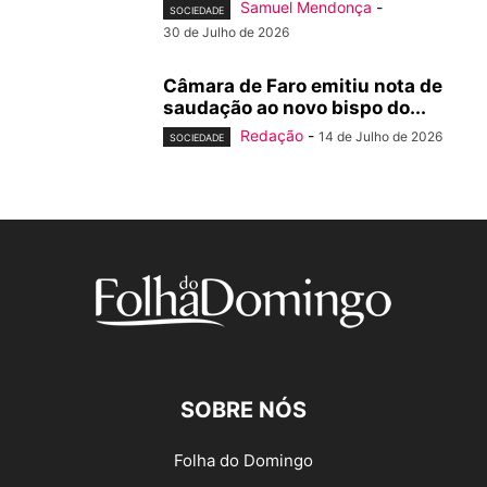
Samuel Mendonça
-
SOCIEDADE
30 de Julho de 2026
Câmara de Faro emitiu nota de
saudação ao novo bispo do...
Redação
-
14 de Julho de 2026
SOCIEDADE
SOBRE NÓS
Folha do Domingo