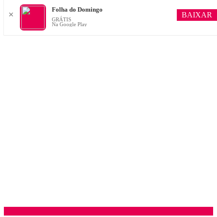
Folha do Domingo
BAIXAR
✕
GRÁTIS
Na Google Play