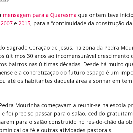
donça
a
mensagem para a Quaresma
que ontem teve início
m
2007
e
2015
, para a “continuidade da construção da 
 do Sagrado Coração de Jesus, na zona da Pedra Mour
nos últimos 30 anos ao incomensurável crescimento
tos bairros nas últimas décadas. Desde há muito q
ense e a concretização do futuro espaço é um impo
evou até os habitantes daquela área a sonhar em te
a Pedra Mourinha começavam a reunir-se na escola pr
 e foi preciso passar para o salão, cedido gratuita
sarem para o salão construído no rés-do-chão da ob
minical da fé e outras atividades pastorais.