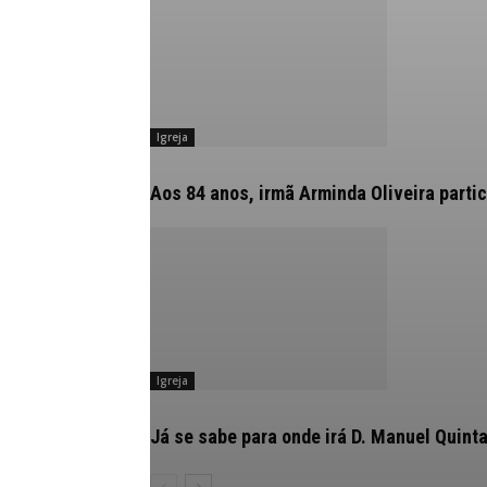
Igreja
Aos 84 anos, irmã Arminda Oliveira partic
Igreja
Já se sabe para onde irá D. Manuel Quint