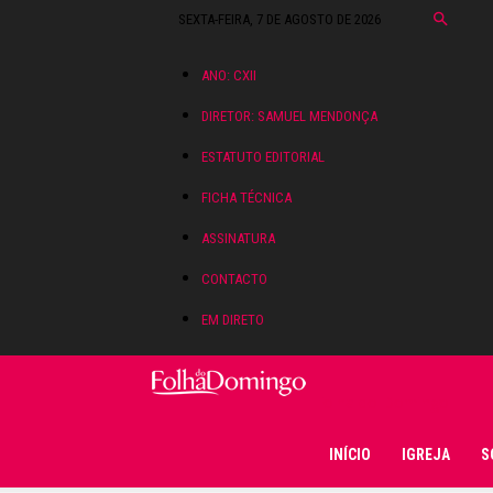
SEXTA-FEIRA, 7 DE AGOSTO DE 2026
ANO: CXII
DIRETOR: SAMUEL MENDONÇA
ESTATUTO EDITORIAL
FICHA TÉCNICA
ASSINATURA
CONTACTO
EM DIRETO
Folha do Domingo
INÍCIO
IGREJA
S