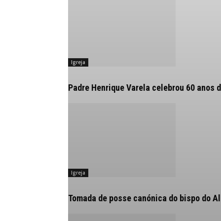
Igreja
Padre Henrique Varela celebrou 60 anos d
Igreja
Tomada de posse canónica do bispo do Alg