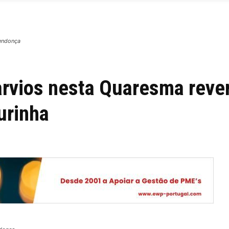
Mendonça
arvios nesta Quaresma reve
urinha