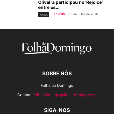
Oliveira participou no ‘Rejoice’
entre os...
Ecclesia
-
30 de Julho de 2026
IGREJA
SOBRE NÓS
Folha do Domingo
Contato:
folha.domingo@diocese-algarve.pt
SIGA-NOS