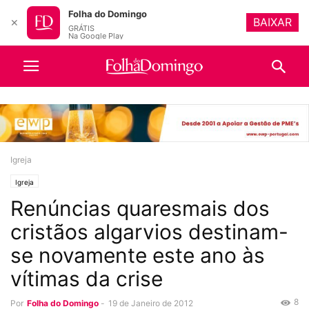
Folha do Domingo
BAIXAR
✕
GRÁTIS
Na Google Play
Igreja
Igreja
Renúncias quaresmais dos
cristãos algarvios destinam-
se novamente este ano às
vítimas da crise
8
Por
Folha do Domingo
-
19 de Janeiro de 2012