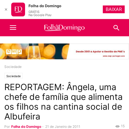
Folha do Domingo
BAIXAR
✕
GRÁTIS
Na Google Play
Sociedade
Sociedade
REPORTAGEM: Ângela, uma
chefe de família que alimenta
os filhos na cantina social de
Albufeira
15
Por
Folha do Domingo
-
21 de Janeiro de 2011