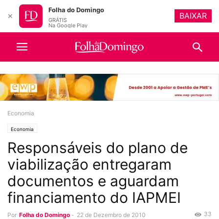
Folha do Domingo
BAIXAR
✕
GRÁTIS
Na Google Play
Economia
Economia
Responsáveis do plano de
viabilização entregaram
documentos e aguardam
financiamento do IAPMEI
33
Por
Folha do Domingo
-
22 de Dezembro de 2010