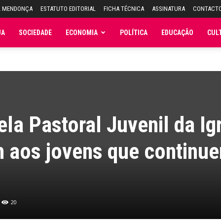
L MENDONÇA
ESTATUTO EDITORIAL
FICHA TÉCNICA
ASSINATURA
CONTACT
JA
SOCIEDADE
ECONOMIA
POLÍTICA
EDUCAÇÃO
CUL
la Pastoral Juvenil da Ig
m aos jovens que continu
20