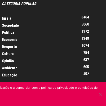
CATEGORIA POPULAR
5464
Igreja
5060
Sociedade
1372
Política
1348
Economia
1074
Desporto
754
Cultura
637
Opinião
605
Ambiente
452
Educação
lização e a concordar com a politica de privacidade e condições de
Informação Legal
Made by algarIT.pt