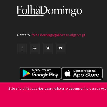
Contato:
folha.domingo@diocese-algarve.pt
Este site utiliza cookies para melhorar o desempenho e a sua expe
© Folha do Domingo 2026, todos os direitos reservados.