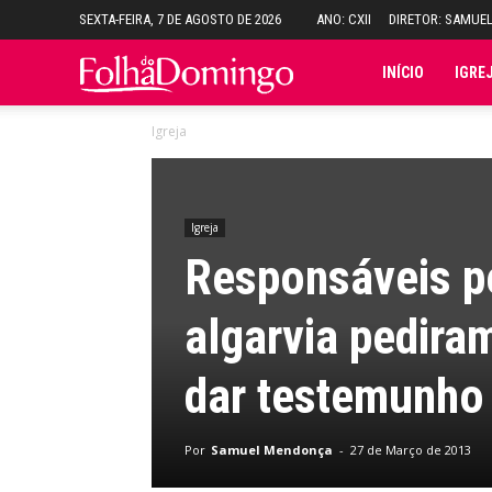
SEXTA-FEIRA, 7 DE AGOSTO DE 2026
ANO: CXII
DIRETOR: SAMUE
Folha
INÍCIO
IGRE
Igreja
do
Domingo
Igreja
Responsáveis pe
algarvia pedira
dar testemunho
Por
Samuel Mendonça
-
27 de Março de 2013