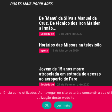
POSTS MAIS POPULARES
De ‘Manu’ da Silva a Manuel da
Cruz. De técnico dos Iron Maiden
a irmão...
12 de Abril de 2020
Sociedade
Horários das Missas na televisão
13 de Março de 2020
Igreja
Jovem de 15 anos morre
atropelada em estrada de acesso
ao aeroporto de Faro
21 de Fevereiro de 2020
Sociedade
riência como utilizador. Ao navegar no site estará a consentir a sua uti
utilização deste website.
Ok
Ler mais