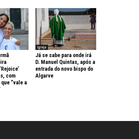
Igreja
irmã
Já se sabe para onde irá
ira
D. Manuel Quintas, após a
‘Rejoice’
entrada do novo bispo do
ns, com
Algarve
que “vale a
”