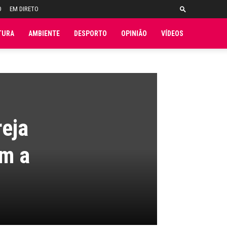
O
EM DIRETO
TURA
AMBIENTE
DESPORTO
OPINIÃO
VÍDEOS
reja
em a