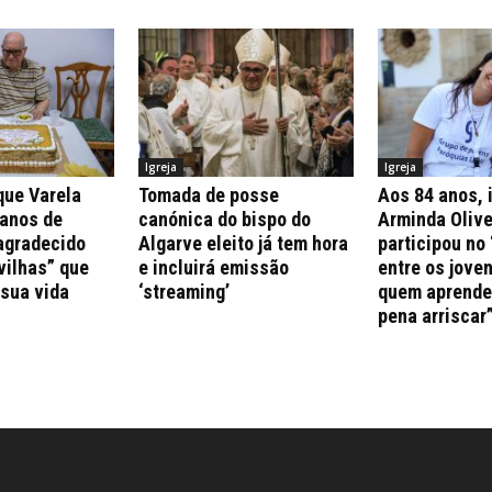
Igreja
Igreja
que Varela
Tomada de posse
Aos 84 anos, 
 anos de
canónica do bispo do
Arminda Olive
agradecido
Algarve eleito já tem hora
participou no 
vilhas” que
e incluirá emissão
entre os jove
 sua vida
‘streaming’
quem aprende 
pena arriscar