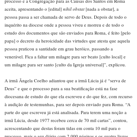
processo e a Congregação para as Causas dos Santos em Roma
aceita, apresentando o [edital]
nihil obstat
[nada a obstar], a
pessoa passa a ser chamada de servo de Deus. Depois de todo o
inquérito na diocese onde a pessoa viveu e morreu e de todo o
estudo dos documentos que são enviados para Roma, é feito [pelo
papa] o decreto da heroicidade das virtudes que atesta que aquela
pessoa praticou a santidade em grau heróico, passando a
venerável. Fica a faltar um milagre para ser beato [culto local] e
um milagre para ser santo [culto da Igreja universal]”, explicou.
A irmã Ângela Coelho adiantou que a irmã Lúcia já é “serva de
Deus” e que o processo para a sua beatificação está na fase
diocesana de estudo do que ela escreveu e do que fez, com recurso
à audição de testemunhas, para ser depois enviado para Roma. “A
parte do que escreveu já está analisada. Para terem uma noção a
irmã Lúcia, desde 1977 recebeu cerca de 70 mil cartas”, contou,
acrescentando que destas foram tidas em conta 10 mil para o
processo, mais o seu diário com 2.000 páginas e os quatro livros