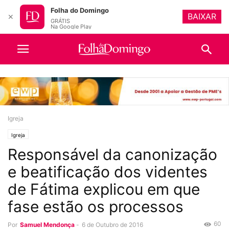
Folha do Domingo
BAIXAR
✕
GRÁTIS
Na Google Play
Igreja
Igreja
Responsável da canonização
e beatificação dos videntes
de Fátima explicou em que
fase estão os processos
60
Por
Samuel Mendonça
-
6 de Outubro de 2016