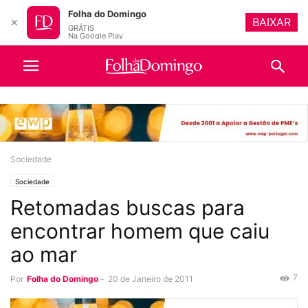
Folha do Domingo
BAIXAR
✕
GRÁTIS
Na Google Play
Sociedade
Sociedade
Retomadas buscas para
encontrar homem que caiu
ao mar
7
Por
Folha do Domingo
-
20 de Janeiro de 2011