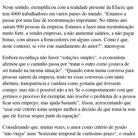
Neste sentido, exemplificou com a realidade presente da Efacec que
tem 4000 trabalhadores em vários países do mundo. “Estamos a
passar por uma fase de reestruturação importante. No último ano
saíram 900 pessoas da empresa. Estamos a fazer uma reestruturação
muito forte, a vender empresas, a não aumentar salários, a não pagar
bónus, com atrasos a fornecedores em alguns casos. Como é que,
neste contexto, se vive este mandamento do amor?”, interrogou.
Embora reconheça não haver “soluções simples”, o economista
afirmou que o caminho passa por “tratar o outro como gostava de
ser tratado na mesma situação”. “Quando estou numa conversa para
pessoas saírem da empresa, tento ter essas conversas com tanta
abertura, transparência e candura como gostaria que tivessem
comigo, mas não é possível não a ter. Se o comportamento com que
gerimos o processo for exemplar, não resolve o problema de a pessoa
ficar sem emprego, mas ajuda bastante”, frisou, acrescentando que
“usar este critério torna sempre melhor a decisão do que tomá-la sem
que ele fizesse sequer parte da equação”.
Considerando que, muitas vezes, o amor como critério de gestão
“não vinga” num “horizonte temporal de curtíssimo prazo”, o orador