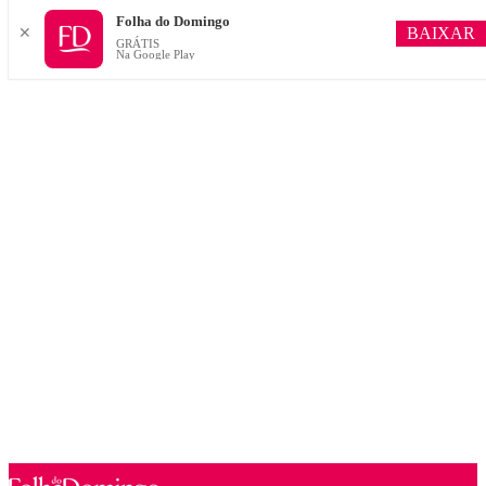
Folha do Domingo
BAIXAR
✕
GRÁTIS
Na Google Play