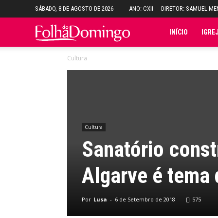
SÁBADO, 8 DE AGOSTO DE 2026
ANO: CXII
DIRETOR: SAMUEL M
Folha
INÍCIO
IGRE
Cultura
do
Domingo
Cultura
Sanatório const
Algarve é tema 
Por
Lusa
-
6 de Setembro de 2018
575