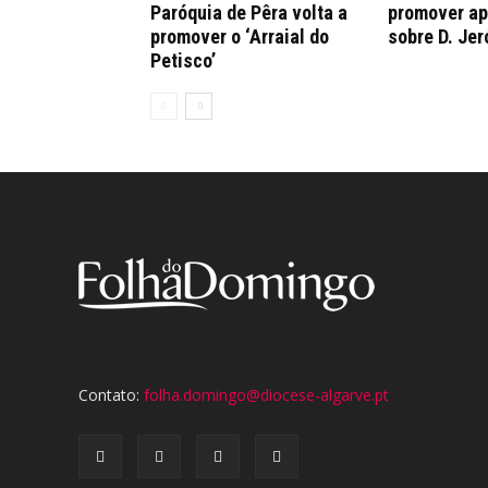
Paróquia de Pêra volta a
promover a
promover o ‘Arraial do
sobre D. Je
Petisco’
Contato:
folha.domingo@diocese-algarve.pt