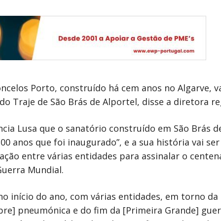
concelos Porto, construído há cem anos no Algarve, 
 Traje de São Brás de Alportel, disse a diretora re
ncia Lusa que o sanatório construído em São Brás d
0 anos que foi inaugurado”, e a sua história vai se
ção entre várias entidades para assinalar o centená
Guerra Mundial.
 no início do ano, com várias entidades, em torno da
ebre] pneumónica e do fim da [Primeira Grande] guer