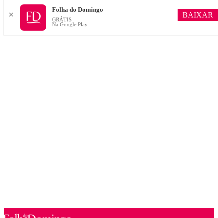
Folha do Domingo
BAIXAR
✕
GRÁTIS
Na Google Play