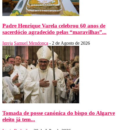
Padre Henrique Varela celebrou 60 anos de
sacerdócio agradecido pelas “maravilhas”...
Igreja
Samuel Mendonça
-
2 de Agosto de 2026
Tomada de posse canónica do bispo do Algarve
eleito já tem...