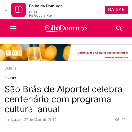
Folha do Domingo
BAIXAR
✕
GRÁTIS
Na Google Play
Cultura
Cultura
São Brás de Alportel celebra
centenário com programa
cultural anual
370
Por
Lusa
-
22 de Maio de 2014