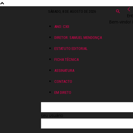
SÁBADO, 8 DE AGOSTO DE 2026
Ent
Bem-vindo! 
ANO: CXII
DIRETOR: SAMUEL MENDONÇA
ESTATUTO EDITORIAL
FICHA TÉCNICA
ASSINATURA
CONTACTO
EM DIRETO
seu usuário