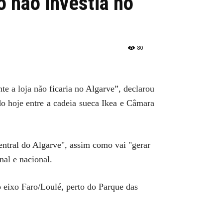
o não investia no
80
 a loja não ficaria no Algarve”, declarou
o hoje entre a cadeia sueca Ikea e Câmara
entral do Algarve", assim como vai "gerar
nal e nacional.
o eixo Faro/Loulé, perto do Parque das