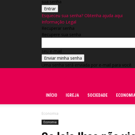
sua senha
Esqueceu sua senha? Obtenha ajuda aqui
Informação Legal
Recuperar senha
Recupere sua senha
seu e-mail
Uma senha será enviada por e-mail para você.
Folha do Domingo
INÍCIO
IGREJA
SOCIEDADE
ECONOMI
Economia
Economia