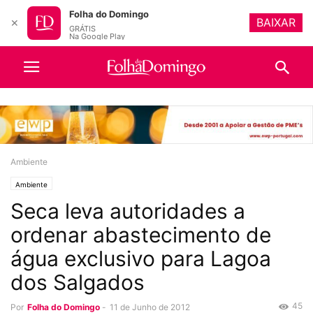
Folha do Domingo
BAIXAR
✕
GRÁTIS
Na Google Play
Ambiente
Ambiente
Seca leva autoridades a
ordenar abastecimento de
água exclusivo para Lagoa
dos Salgados
45
Por
Folha do Domingo
-
11 de Junho de 2012