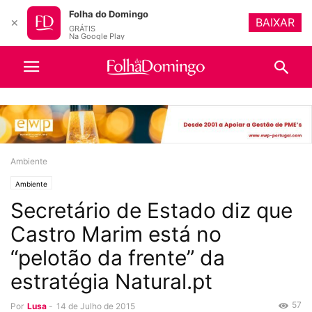
Folha do Domingo
BAIXAR
✕
GRÁTIS
Na Google Play
Ambiente
Ambiente
Secretário de Estado diz que
Castro Marim está no
“pelotão da frente” da
estratégia Natural.pt
57
Por
Lusa
-
14 de Julho de 2015