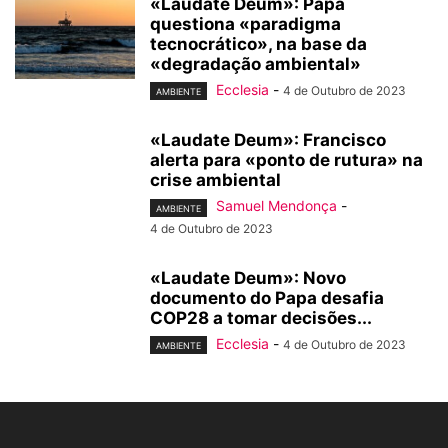
«Laudate Deum»: Papa
questiona «paradigma
tecnocrático», na base da
«degradação ambiental»
Ecclesia
-
4 de Outubro de 2023
AMBIENTE
«Laudate Deum»: Francisco
alerta para «ponto de rutura» na
crise ambiental
Samuel Mendonça
-
AMBIENTE
4 de Outubro de 2023
«Laudate Deum»: Novo
documento do Papa desafia
COP28 a tomar decisões...
Ecclesia
-
4 de Outubro de 2023
AMBIENTE